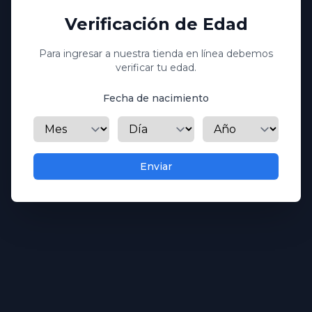
Verificación de Edad
Para ingresar a nuestra tienda en línea debemos
verificar tu edad.
Fecha de nacimiento
Mes
Día
Año
Enviar
Whisky DEWAR'S 15 Años 750mL
L 1,408.00
Whisky DEWAR'S 15 Años