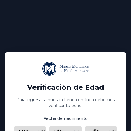
COLOR
Color ambarino dorado con destellos
cobrizos.
AROMA
Despliega suaves notas de orejones de
albaricoque, y melocotón maduro, con toques
especiados de nuez moscada y vainilla, y de un
grato final almendrado.
PALADAR
Suave y redonda, armoniosa y con paso
cálido, gratas notas dulces de melazas, orejones,
especias dulces, con un final de nueces y avellanas,
Verificación de Edad
amaderado. En segundo plano aparece el caramelo,
toffee, mermelada de naranja y cacao.
Para ingresar a nuestra tienda en línea debemos
verificar tu edad.
MARIDAJE
Es un ron fino y elegante cuyo mejor
maridaje es con queso brie, higo, o con coco. Las
Fecha de nacimiento
notas de cata de ron Bacardi 8 años son cítricas,
Mes
Día
Año