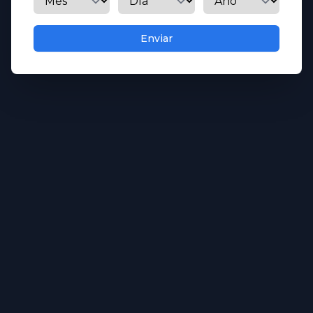
cáscara de naranja y final especiado; pasa por ciruela
y las notas del roble blanco de las barricas.
Enviar
DESCRIPCIÓN
En 1862 en la cuna del ron ligero,
Cuba, Don Facundo Bacardí revolucionó el arte y la
técnica de elaboración de los rones suaves. Creó
Bacardi 8 Años, un exclusivo ron para el consumo
de su familia, quien desde entonces y en ocasiones
muy especiales ha tenido el privilegio de disfrutar
de su exquisito espíritu y sabor.
Agregar al carrito
Favorite
Additional details
SKU
080480505400