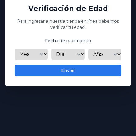
Crea tu cuenta
Verificación de Edad
Para ingresar a nuestra tienda en línea debemos
Nombre
verificar tu edad.
Fecha de nacimiento
Mes
Día
Año
Apellido
Enviar
Correo electrónico
Contraseña