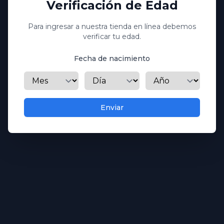
Verificación de Edad
Descripción
Para ingresar a nuestra tienda en línea debemos
verificar tu edad.
Agregar al carrito
Favorite
Fecha de nacimiento
Mes
Día
Año
Additional details
SKU
80480985509
Enviar
Origen
EEUU
Tamaño
750ml