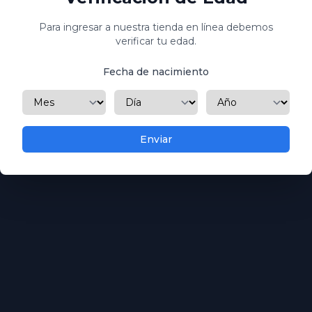
Ingresa tu correo electrónico y te enviaremos un enlace para
restablecer tu contraseña.
Para ingresar a nuestra tienda en línea debemos
verificar tu edad.
Fecha de nacimiento
Correo electrónico
Mes
Día
Año
Enviar
Continuar